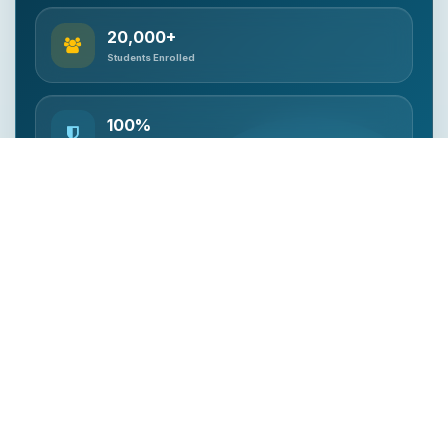
20,000+
Students Enrolled
100%
Official Curriculum
Qualified
Teacher Support