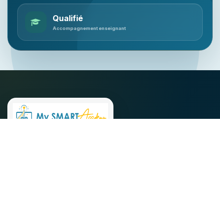
Qualifié
Accompagnement enseignant
Le compagnon scolaire de confiance pour un
apprentissage plus clair, une pratique assurée et une
préparation réussie aux examens.
De la 6e à la Terminale
Progression préservée