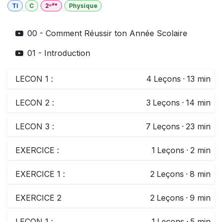
TI
C
2ⁿᵈᵉ
Physique
00 - Comment Réussir ton Année Scolaire
01 - Introduction
LECON 1 :
4
Leçons
·
13 min
LECON 2 :
3
Leçons
·
14 min
LECON 3 :
7
Leçons
·
23 min
EXERCICE :
1
Leçons
·
2 min
EXERCICE 1 :
2
Leçons
·
8 min
EXERCICE 2
2
Leçons
·
9 min
LECON 1 :
1
Leçons
·
5 min