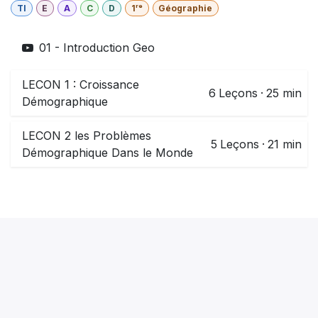
TI
E
A
C
D
1ʳᵉ
Géographie
01 - Introduction Geo
LECON 1 : Croissance
6
Leçons
·
25 min
Démographique
LECON 2 les Problèmes
5
Leçons
·
21 min
Démographique Dans le Monde