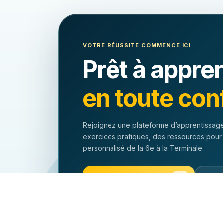
VOTRE RÉUSSITE COMMENCE ICI
Prêt à appre
en toute con
Rejoignez une plateforme d’apprentissage
exercices pratiques, des ressources pour
personnalisé de la 6e à la Terminale.
Commencer à apprendre
Expl