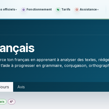
 officiels
Fonctionnement
Tarifs
Assistance
rançais
ce ton français en apprenant à analyser des textes, rédiger
 t’aide à progresser en grammaire, conjugaison, orthograph
ours
Avis
ais
4ᵉ