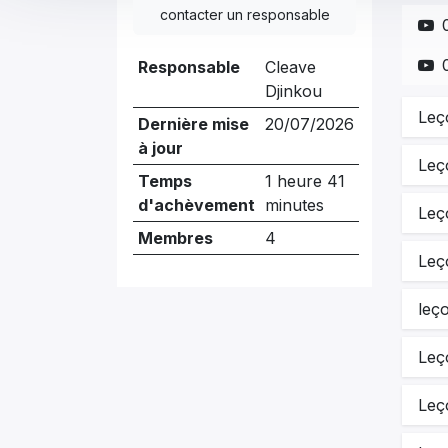
contacter un responsable
Responsable
Cleave
Djinkou
Leço
Dernière mise
20/07/2026
à jour
Lec
Temps
1 heure 41
d'achèvement
minutes
Leç
Membres
4
Leç
leço
Leç
Leç