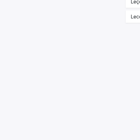
Leç
Lec