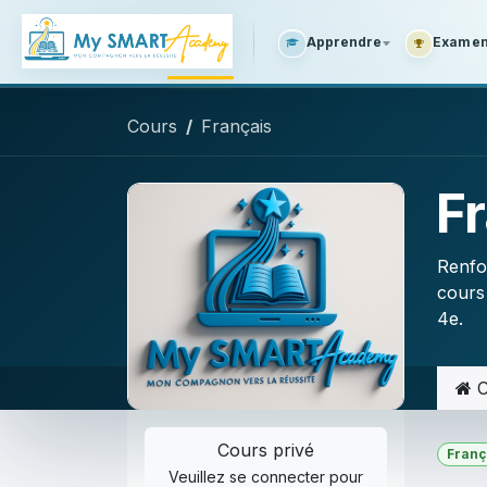
SE RENDRE AU CONTENU
Apprendre
Examens
Cours
Français
F
Renfor
cours
4e.
C
Cours privé
Franç
Veuillez
se connecter
pour