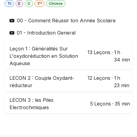
TI
E
C
1ʳᵉ
Chimie
00 - Comment Réussir ton Année Scolaire
01 - Introduction General
Leçon 1 : Généralités Sur
13
Leçons
·
1 h
L'oxydoréduction en Solution
34 min
Aqueuse
LECON 2 : Couple Oxydant-
12
Leçons
·
1 h
réducteur
23 min
LECON 3 : les Piles
5
Leçons
·
35 min
Electrochimiques