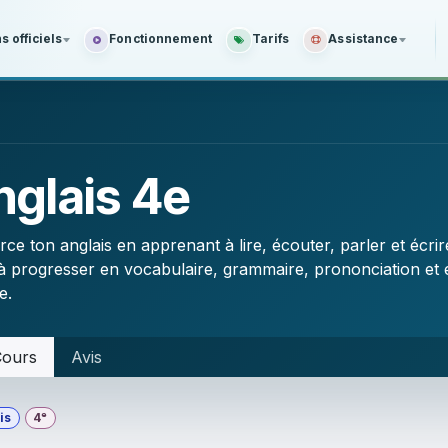
 officiels
Fonctionnement
Tarifs
Assistance
nglais 4e
ce ton anglais en apprenant à lire, écouter, parler et écri
e à progresser en vocabulaire, grammaire, prononciation et 
e.
ours
Avis
is
4ᵉ