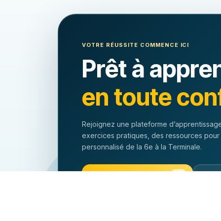
VOTRE RÉUSSITE COMMENCE ICI
Prêt à appre
en toute con
Rejoignez une plateforme d’apprentissage
exercices pratiques, des ressources pour
personnalisé de la 6e à la Terminale.
Commencer à apprendre
Expl