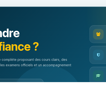
ndre
fiance ?
 complète proposant des cours clairs, des
 les examens officiels et un accompagnement
orer les examens officiels