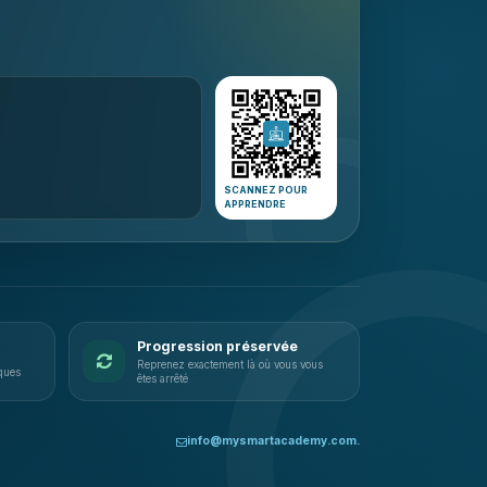
SCANNEZ POUR
APPRENDRE
Progression préservée
Reprenez exactement là où vous vous
iques
êtes arrêté
info@mysmartacademy.com.