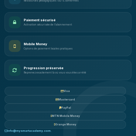
Ressources pédagogiques 100 % conformes
Paiement sécurisé
Activation sécurisée de l’abonnement
Mobile Money
Options de paiement locales pratiques
Progression préservée
Reprenez exactement là où vous vous êtes arrêté
Visa
Mastercard
PayPal
MTN Mobile Money
Orange Money
info@mysmartacademy.com.