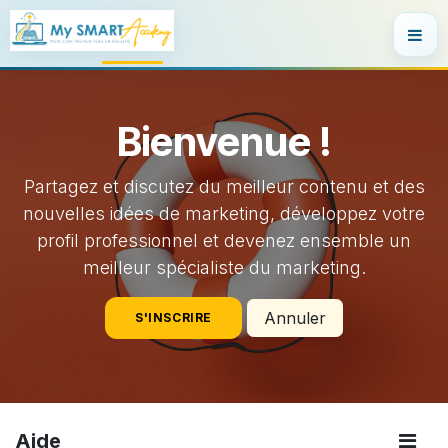
SE RENDRE AU CONTENU
Bienvenue !
Partagez et discutez du meilleur contenu et des
nouvelles idées de marketing, développez votre
profil professionnel et devenez ensemble un
meilleur spécialiste du marketing.
Annuler
S'INSCRIRE
Aide