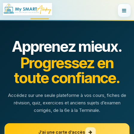
SE RENDRE AU CONTENU
Apprenez mieux.
Progressez en
toute confiance.
Accédez sur une seule plateforme à vos cours, fiches de
révision, quiz, exercices et anciens sujets d’examen
corrigés, de la 6e à la Terminale.
J’ai une carte d’accès